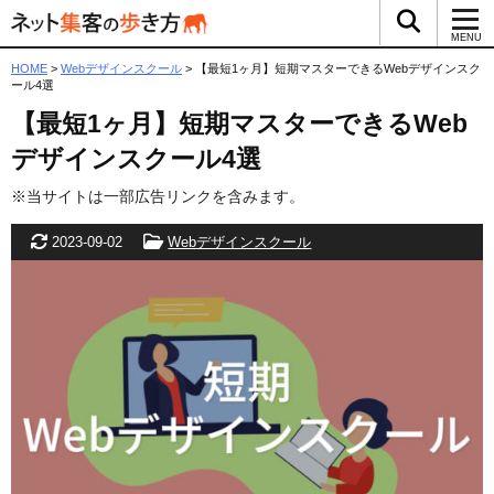
検索ボッ
メ
MENU
HOME
>
Webデザインスクール
>
【最短1ヶ月】短期マスターできるWebデザインスク
ール4選
【最短1ヶ月】短期マスターできるWeb
デザインスクール4選
※当サイトは一部広告リンクを含みます。
更新日
カテゴリー
2023-09-02
Webデザインスクール