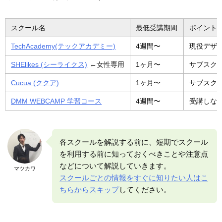
スクール名
最低受講期間
ポイント
TechAcademy(テックアカデミー)
4週間〜
現役デザ
SHElikes (シーライクス)
←女性専用
1ヶ月〜
サブスク
Cucua (ククア)
1ヶ月〜
サブスク
DMM WEBCAMP 学習コース
4週間〜
受講しな
各スクールを解説する前に、短期でスクール
を利用する前に知っておくべきことや注意点
などについて解説していきます。
マツカワ
スクールごとの情報をすぐに知りたい人はこ
ちらからスキップ
してください。