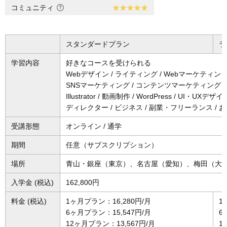
コミュニティ
スタンダードプラン
ラ
学習内容
好きなコースを受けられる
Webデザイン / ライティング / Webマーケティング
SNSマーケティング / コンテンツマーケティング / ブ
Illustrator / 動画制作 / WordPress / UI・UX
ディレクター / ビジネス / 副業・フリーランス /
受講形態
オンライン / 通学
期間
任意（サブスクリプション）
場所
青山・銀座（東京）、名古屋（愛知）、梅田（大
入学金 (税込)
162,800円
料金 (税込)
1ヶ月プラン：16,280円/月
1
6ヶ月プラン：15,547円/月
6
12ヶ月プラン：13,567円/月
1