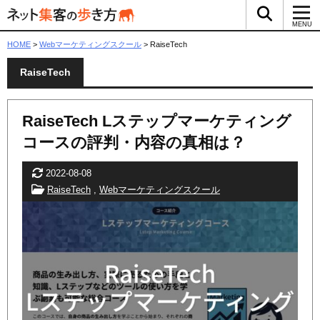
検索ボッ
メ
MENU
HOME
>
Webマーケティングスクール
>
RaiseTech
RaiseTech
RaiseTech Lステップマーケティング
コースの評判・内容の真相は？
更新日
2022-08-08
カテゴリー
RaiseTech
,
Webマーケティングスクール