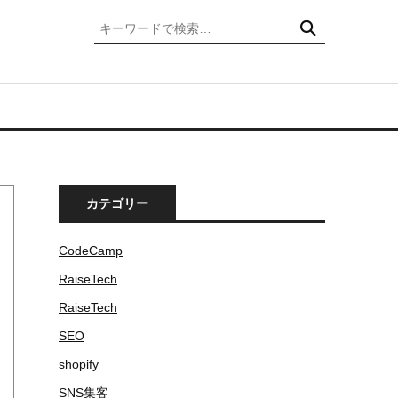
検索
カテゴリー
CodeCamp
RaiseTech
RaiseTech
SEO
shopify
SNS集客