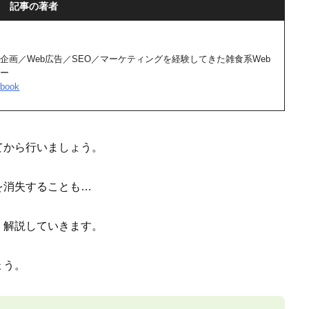
記事の著者
企画／Web広告／SEO／マーケティングを経験してきた雑食系Web
サー
book
てから行いましょう。
を消失することも…
く解説していきます。
ょう。