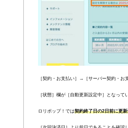
［契約・お支払い］→［サーバー契約・お
［状態］欄が［自動更新設定中］となって
ロリポップ！では
契約終了日の2日前に更新
［次回決済日］より前日であることを確認