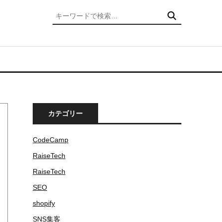
検索
カテゴリー
CodeCamp
RaiseTech
RaiseTech
SEO
shopify
SNS集客