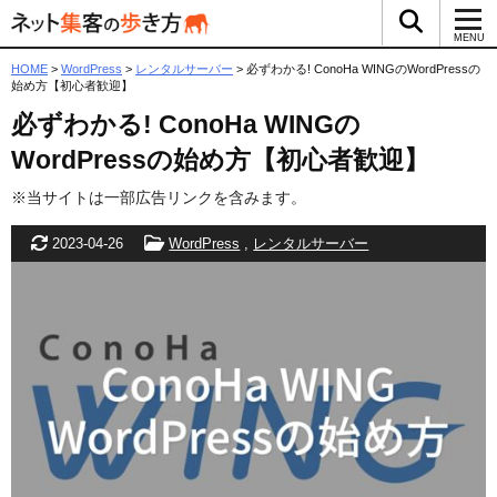
検索ボッ
メ
MENU
HOME
>
WordPress
>
レンタルサーバー
>
必ずわかる! ConoHa WINGのWordPressの
始め方【初心者歓迎】
必ずわかる! ConoHa WINGの
WordPressの始め方【初心者歓迎】
※当サイトは一部広告リンクを含みます。
更新日
カテゴリー
2023-04-26
WordPress
,
レンタルサーバー