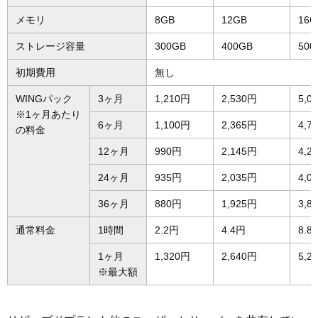
メモリ
8GB
12GB
16G
ストレージ容量
300GB
400GB
500
初期費用
無し
WINGパック
3ヶ月
1,210円
2,530円
5,0
※1ヶ月あたり
6ヶ月
1,100円
2,365円
4,7
の料金
12ヶ月
990円
2,145円
4,2
24ヶ月
935円
2,035円
4,0
36ヶ月
880円
1,925円
3,8
通常料金
1時間
2.2円
4.4円
8.8
1ヶ月
1,320円
2,640円
5,2
※最大額