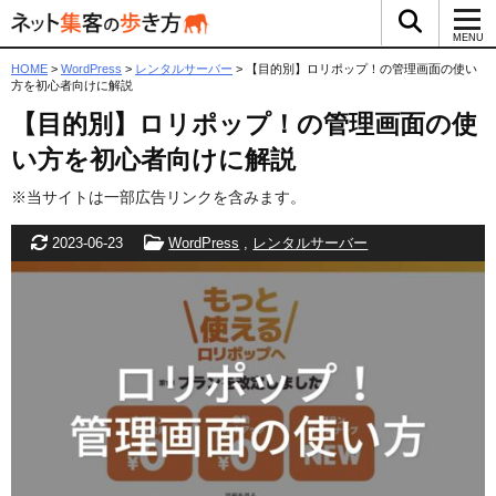
検索ボッ
メ
MENU
HOME
>
WordPress
>
レンタルサーバー
>
【目的別】ロリポップ！の管理画面の使い
方を初心者向けに解説
【目的別】ロリポップ！の管理画面の使
い方を初心者向けに解説
※当サイトは一部広告リンクを含みます。
更新日
カテゴリー
2023-06-23
WordPress
,
レンタルサーバー