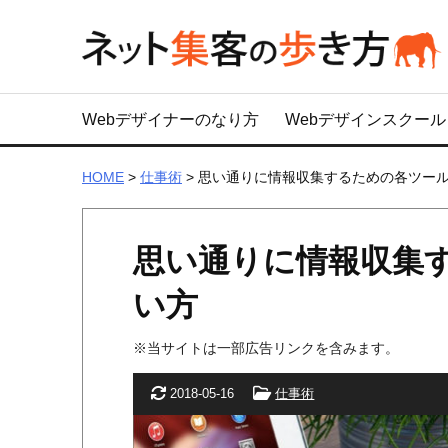
Webデザイナーのなり方
Webデザインスクール
HOME
>
仕事術
>
思い通りに情報収集するための各ツー
思い通りに情報収集
い方
※当サイトは一部広告リンクを含みます。
更新日
カテゴリー
2018-05-16
仕事術