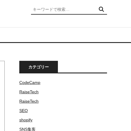
検索
カテゴリー
CodeCamp
RaiseTech
RaiseTech
SEO
shopify
SNS集客