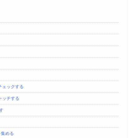
！
をチェックする
キャッチする
す
を集める