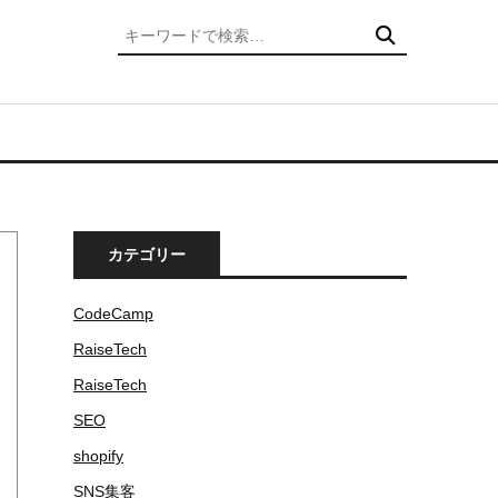
検索
カテゴリー
CodeCamp
RaiseTech
RaiseTech
SEO
shopify
SNS集客