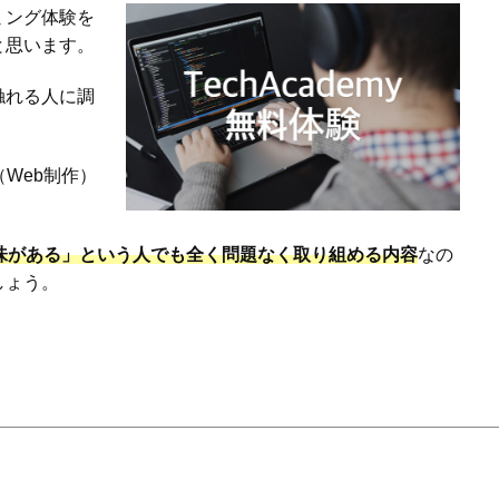
ミング体験を
と思います。
触れる人に調
Web制作）
味がある」という人でも全く問題なく取り組める内容
なの
しょう。