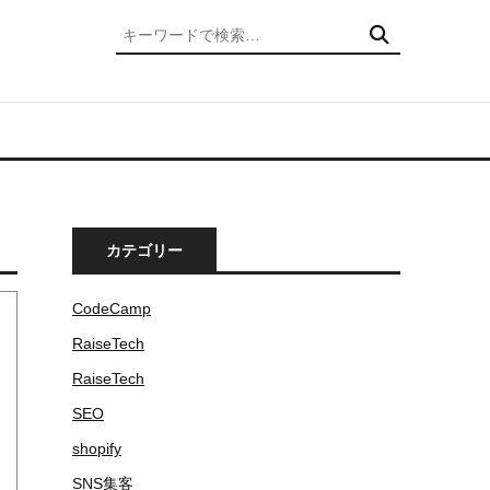
検索
カテゴリー
CodeCamp
RaiseTech
RaiseTech
SEO
shopify
SNS集客